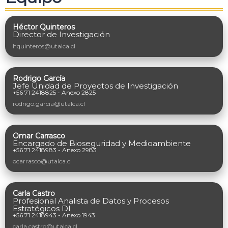
Héctor Quinteros
Director de Investigación
hquinteros@utalca.cl
Rodrigo García
Jefe Unidad de Proyectos de Investigación
+56 71 2418825 - Anexo 2825
rodrigo.garcia@utalca.cl
Omar Carrasco
Encargado de Bioseguridad y Medioambiente
+56 71 2418983 - Anexo 2983
ocarrasco@utalca.cl
Carla Castro​
Profesional Analista de Datos y Procesos
Estratégicos DI
+56 71 2418943 - Anexo 1943
carla.castro@utalca.cl​