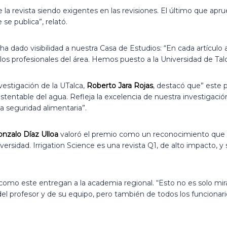
la revista siendo exigentes en las revisiones. El último que apru
se publica”, relató.
dado visibilidad a nuestra Casa de Estudios: “En cada artículo ap
los profesionales del área. Hemos puesto a la Universidad de Tal
vestigación de la UTalca,
Roberto Jara Rojas
, destacó que” este 
ustentable del agua. Refleja la excelencia de nuestra investigació
la seguridad alimentaria”.
nzalo Díaz Ulloa
valoró el premio como un reconocimiento que tr
iversidad. Irrigation Science es una revista Q1, de alto impacto, 
 como este entregan a la academia regional. “Esto no es solo mi
 del profesor y de su equipo, pero también de todos los funciona