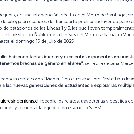
 23 de junio, en una intervención inédita en el Metro de Santiago,
se despliega en espacios del transporte público, incluyendo pane
 de estaciones de las Líneas 1 y 5, las que llevan temporalmente
lo que la «Estación Ñuble» de la Línea 5 del Metro se llamará «Mar
asta el domingo 13 de julio de 2025.
gullo, habiendo tantas buenas y excelentes exponentes en nuestr
aún tenemos brechas de género en el área”
, señaló la decana Marce
el reconocimiento como “Pionera” en el mismo libro:
“Este tipo de in
var a las nuevas generaciones de estudiantes a explorar las múlti
mujeresingenieras.cl
, recopila los relatos, trayectorias y desafíos
raciones y fomentar la equidad en el ámbito STEM.