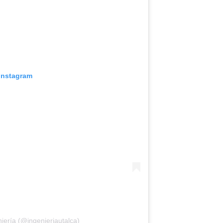
 Instagram
iería (@ingenieriautalca)